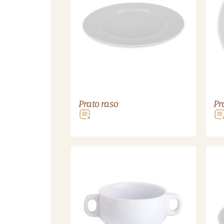
Prato raso
Pr