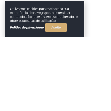
Utilizamos cookies para melhorar a sua
experiência de navegação, personalizar
conteúdos, fornecer anúncios direcionados e
obter estatísticas de utilização.
Política de privacidade
Aceito
Cada evento é único, e na TendasOeste, estamos prontos para o
seu inesquecível. Clique no botão abaixo, compartilhe os detal
feito especialmente para 