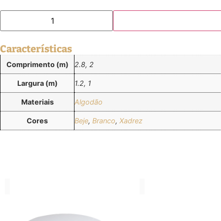
Características
Comprimento (m)
2.8, 2
Largura (m)
1.2, 1
Materiais
Algodão
Cores
Beje
,
Branco
,
Xadrez